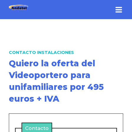
INICIO
ANTENAS
CONTACTO INSTALACIONES
VIDEOPORTEROS
Quiero la oferta del
CONTROL ACCESOS
Videoportero para
unifamiliares por 495
CCTV
euros + IVA
WIFI-REDES
OFERTAS
Contacto
QUIENES SOMOS