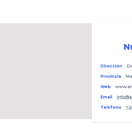
N
Dirección
Do
Provincia
Ma
Web
www.an
Email
info@a
Teléfono
+3