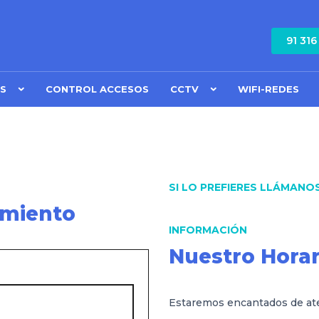
91 316
S
CONTROL ACCESOS
CCTV
WIFI-REDES
SI LO PREFIERES LLÁMANO
imiento
INFORMACIÓN
Nuestro Horar
Estaremos encantados de ate