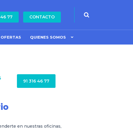
 46 77
CONTACTO
OFERTAS
QUIENES SOMOS
S
91 316 46 77
io
nderte en nuestras oficinas,